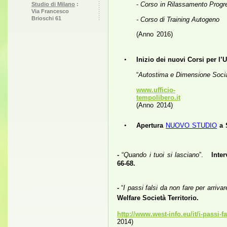
-
Corso in Rilassamento Progr
Studio di Milano
 :
Via Francesco
Brioschi 61
- Corso di Training Autogeno
(Anno 2016)
•
Inizio dei nuovi Corsi per l
“
Autostima e Dimensione Soci
www.ufficio-
tempolibero.it
(Anno 2014)
•
Apertura
NUOVO STUDIO
a 
-
“
Quando i tuoi si lasciano
”.
Inter
66-68.
-
“
I passi falsi da non fare per arrivar
Welfare Società Territorio.
http://www.west-info.eu/it/i-passi-fa
2014)