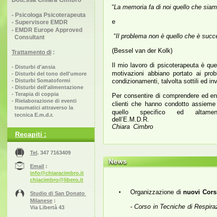
“
La memoria fa di noi quello che sia
- Psicologa Psicoterapeuta
e
- Supervisore EMDR
- EMDR Europe Approved
 “
Il problema non è quello che è succ
  Consultant
(Bessel van der Kolk)
Trattamento di
 :
Il mio lavoro di psicoterapeuta è quel
- Disturbi d'ansia
motivazioni abbiano portato ai prob
- Disturbi del tono dell'umore
- Disturbi Somatoformi
condizionamenti, talvolta sottili ed inv
- Disturbi dell'alimentazione
- Terapia di coppia
Per consentire di comprendere ed entr
- Rielaborazione di eventi
clienti che hanno condotto assieme 
  traumatici attraverso la
quello specifico ed altamen
  tecnica E.m.d.r.
dell’E.M.D.R.
Chiara Cimbro
Recapiti :
Tel
. 347 7163409
Email
 : 
info@chiaracimbro.it
chiacimbro@libero.it
•
Organizzazione di
nuovi Cors
Studio di San Donato 
Milanese
 :
-
Corso in Tecniche di Respira
Via Libertà 43