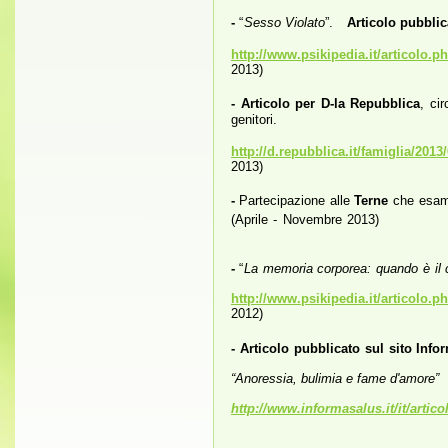
-
“
Sesso Violato
”.
Articolo pubblic
http://www.psikipedia.it/articolo.
2013)
- Articolo per D-la Repubblica
, ci
genitori.
http://d.repubblica.it/famiglia/201
2013)
-
Partecipazione alle
Terne
che esam
(Aprile - Novembre 2013)
-
“
La memoria corporea: quando è il 
http://www.psikipedia.it/articolo.
2012)
- Articolo pubblicato sul sito Info
“Anoressia, bulimia e fame d'amore”
http://www.informasalus.it/it/arti